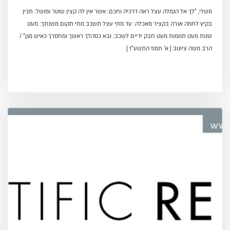
משלי, "לך אל הנמלה עצל ראה דרכיה וחכם: אשר אין לה קצין שוטר ומושל: תכין
בקיץ לחמה אגרה בקציר מאכלה: עד מתי עצל תשכב מתי תקום משנתך: מעט
שנות מעט תנומות מעט חבק ידיים לשכב: ובא כמהלך ראשך ומחסרך כאיש מגן" /
הרב משה ציונוב | א' תמוז התשע"ז |