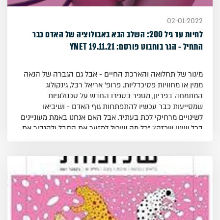
02-01-2022
לחיות עד גיל 200: השלב הבא באבולוציה של האדם כבר
התחיל - הגר בוחבוט פורסם: 19.11.21 YNET
מיגור של תחלואה והארכת החיים - אבל גם הגברה של הנאה
ממין או מחוויות פסיכדליות. פרופ' אריאל רבל, גינקולוג
המתמחה בפריון, מספר בספרו החדש על טכנולוגיות
שמסייעות כבר עכשיו להתפתחות גוף האדם - ושיביאו
לשינויים מרחיקי לכת בעתיד. אבל האם אנחנו באמת מעוניינים
בכל שינוי שכזה? "כל מה שיכול למזער את הסבל ולהגביר את
ההנאה - אני בעדו", הוא מבהיר