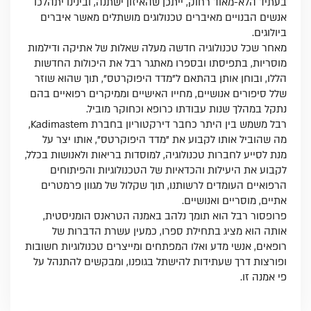
בעתיד הלא-מאוד רחוק, ייתכן שהאיזון ישתנה, ובינינו יתהלכו
אנשים הבנויים מאיברים טכנולוגים מושתלים מאשר איברים
ביולוגים.
מאחר שכל טכנולוגיה חדשה מעלה שאלות של אתיקה ודילמות
מוסריות, בתפיסתו ובספרו מאתגר רבל את היכולות החדשות
הללו, ובוחן אותן בהתאם ל"מדד היפוקרטס", תוך שהוא שוזר
שלל סיפורים אנושיים, מחייו האישיים וממיקרים רפואיים בהם
נתקל במהלך שנות עבודתו כרופא וכחוקר מוביל.
רבל משמש בין היתר כחבר דירקטוריון בחברת Kadimastem,
מה שהוביל אותו לקבוע את "מדד היפוקרטס", אותו יצר על
מנת לסייע לחברות טכנולוגיה, למוסדות בריאות ולאנושות בכלל,
לקבוע את היעילות והכדאיות של הטכנולוגיות והפיתוחים
הרפואיים העומדים לרשותנו, תוך שקלול של מגוון פרמטרים
אתיים, מוסריים ואנושיים.
פרופסור רבל הוא תומך נלהב באמנה הטראנס הומניסטית,
אותה הוא מציג בתחילת ספרו, כמעין עשרת הדברות של
רופאים, אנשי מדע ואלו המפתחים ומייצרים טכנולוגיות חשובות
ופורצות דרך שעתידות להישתל בגופנו, ומבקשים להתנהל על
פי אמנה זו.