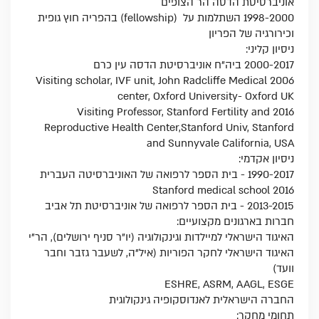
אוניברסיטת הדסה הר הצופים
1998-2000 השתלמות על (fellowship) בהפריה חוץ גופית
וכירורגיה של הפריון
ניסיון קליני:
2000-2017 ביה"ח אוניברסיטת הדסה עין כרם
2006 Visiting scholar, IVF unit, John Radcliffe Medical
center, Oxford University- Oxford UK
2016 Visiting Professor, Stanford Fertility and
Reproductive Health Center,Stanford Univ, Stanford
and Sunnyvale California, USA
ניסיון אקדמי:
1990-2017 - בית הספר לרפואה של האוניברסיטה העברית
2016 Stanford medical school
2013-2015 - בית הספר לרפואה של אוניברסיטת תל אביב
חברות בארגונים מקצועיים:
האיגוד הישראלי למיילדות וגינקולוגיה (יו"ר סניף ירושלים), הר"י
האיגוד הישראלי לחקר הפוריות (איל"ה, לשעבר גזבר וחבר
וועד)
ESHRE, ASRM, AAGL, ESGE
החברה הישראלית לאנדוסקופיה גינקולוגית
תחומי מחקר: