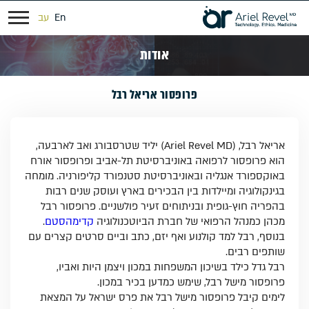
En
עב
אודות
פרופסור אריאל רבל
אריאל רבל, (Ariel Revel MD) יליד שטרסבורג ואב לארבעה,
הוא פרופסור לרפואה באוניברסיטת תל-אביב ופרופסור אורח
באוקספורד אנגליה ובאוניברסיטת סטנפורד קליפורניה. מומחה
בגינקולוגיה ומיילדות בין הבכירים בארץ ועוסק שנים רבות
בהפריה חוץ-גופית ובניתוחים זעיר פולשניים. פרופסור רבל
מכהן כמנהל הרפואי של חברת הביוטכנולוגיה
קדימהסטם
.
בנוסף, רבל למד קולנוע ואף יזם, כתב וביים סרטים קצרים עם
שותפים רבים.
רבל גדל כילד בשיכון המשפחות במכון ויצמן היות ואביו,
פרופסור מישל רבל, שימש כמדען בכיר במכון.
לימים קיבל פרופסור מישל רבל את פרס ישראל על המצאת