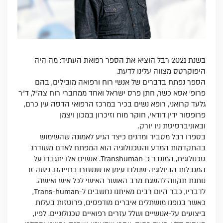
בשנת 2021 רבל הוציא את הספר רפואת העתיד: מה היה
היפוקרטס מצווה עלינו לדעת.
הספר נפתח בדברים של אנשי רוח ורפואה מובילים, בהם
פרופ' אסא כשר, חתן פרס ישראל ואחד ממחברי רוח צה"ל, ד"ר
גלעד קרואני, רופא נשים בכיר במרכז הרפואי הדסה עין כרם,
פרופסור ידין דודאי, חוקר מוח וזיכרון במכון ויצמן
ובאוניברסיטת ניו יורק.
בספרו רבל מסביר ומדגים כיצד הגיע לאמונה שהשימוש
בהתקדמות המדע והטכנולוגיה הוא המפתח לאדם משודרג
טכנולוגית, המוגדר כ-Transhuman. אנשים אלו יתגברו על
המגבלות הביולוגיה שנולדו עימן או שנשזרו בחייהם. גישה זו
נותנת תקווה להשגת מרב האושר האישי לכל איש ואישה.
לדבריו, כבר היום רבים מאיתנו נחשבים ל-Trans-human,
כאשר בגופנו מושתלים איברים מודפסים, פרוטזות בעלות
ביצועים על-אנושיים ושלל עזרים רפואיים טכנולוגיים. לפיו,